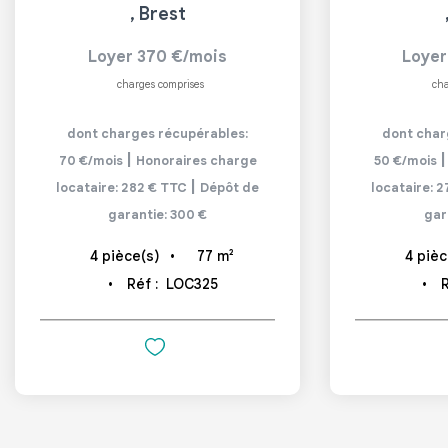
,
Brest
Loyer 370 €/mois
Loyer
charges comprises
cha
dont charges récupérables:
dont char
|
70 €/mois
Honoraires charge
50 €/mois
|
locataire: 282 € TTC
Dépôt de
locataire: 
garantie: 300 €
gar
77
m²
4
pièce(s)
4
pièc
Réf :
LOC325
R