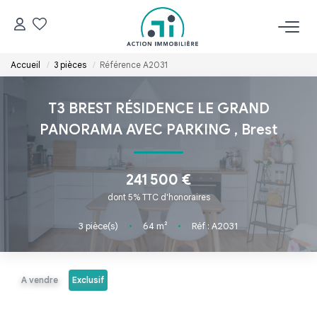
Accueil
3 pièces
Référence A2031
ACCUEIL
T3 BREST RÉSIDENCE LE GRAND
NOS BIENS
PANORAMA AVEC PARKING
,
Brest
Acheter
Louer
241 500 €
dont 5% TTC d'honoraires
ESTIMER
3
pièce(s)
•
64
m²
•
Réf : A2031
GÉRER
A vendre
Exclusif
NOS AGENCES