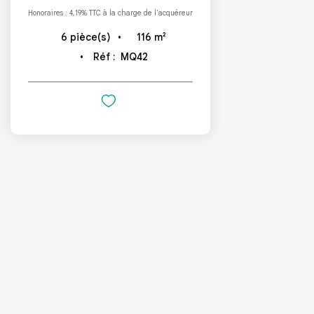
Honoraires : 4,19% TTC à la charge de l'acquéreur
116
m²
6
pièce(s)
Réf :
MQ42