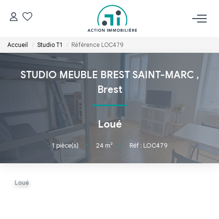
Accueil
Studio T1
Référence LOC479
ACCUEIL
STUDIO MEUBLE BREST SAINT-MARC
,
NOS BIENS
Brest
Acheter
Louer
Loué
1
pièce(s)
•
24
m²
•
Réf : LOC479
ESTIMER
GÉRER
Loué
NOS AGENCES