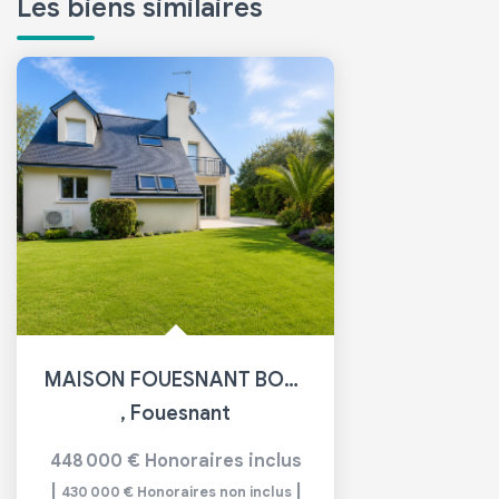
Les biens similaires
MAISON FOUESNANT BORD DE MER 115 M2
,
Fouesnant
448 000 €
Honoraires inclus
|
|
430 000 €
Honoraires non inclus