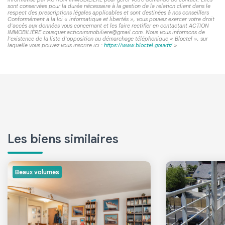
sont conservées pour la durée nécessaire à la gestion de la relation client dans le
respect des prescriptions légales applicables et sont destinées à nos conseillers
Conformément à la loi « informatique et libertés », vous pouvez exercer votre droit
d'accès aux données vous concernant et les faire rectifier en contactant ACTION
IMMOBILIÈRE cousquer.actionimmobiliere@gmail.com. Nous vous informons de
l'existence de la liste d'opposition au démarchage téléphonique « Bloctel », sur
laquelle vous pouvez vous inscrire ici :
https://www.bloctel.gouv.fr/
»
Les biens similaires
Beaux volumes