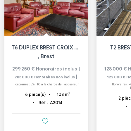
T6 DUPLEX BREST CROIX ROUGE
T2 BRE
,
Brest
299 250 €
Honoraires inclus
|
128 000 €
H
|
285 000 €
Honoraires non inclus
122 000 €
Ho
Honoraires : 5% TTC à la charge de l'acquéreur
Honoraires : 
108
m²
6
pièce(s)
2
pièc
Réf :
A2014