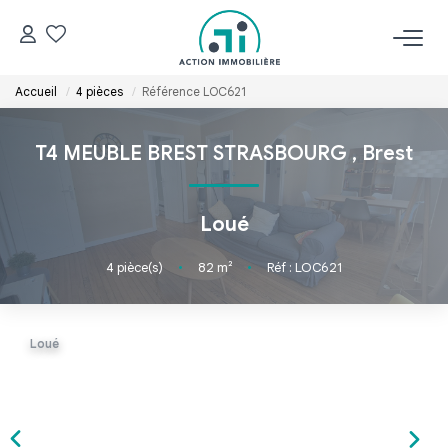
Accueil
4 pièces
Référence LOC621
ACCUEIL
T4 MEUBLE BREST STRASBOURG
,
Brest
NOS BIENS
Acheter
Loué
Louer
4
pièce(s)
•
82
m²
•
Réf : LOC621
ESTIMER
Loué
GÉRER
NOS AGENCES