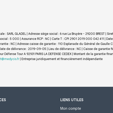
ale : SARL GLADEL | Adresse siège social : 6 rue La Bruyère - 29200 BREST | Sir
social : 5 000 | Assurance RCP : NC |
Carte T : CPI 2901 2019 000 042 411 | Date
 garantie : NC | Adresse caisse de garantie : 110 Esplanade du Général de Gaull
ate de délivrance : 2019-09-05 | Lieu de délivrance : NC | Caisse de garantie fi
eur Défense Tour A 92931 PARIS LA DEFENSE CEDEX | Montant de la garantie fina
t@medycis.fr
|
Entreprise juridiquement et financièrement indépendante
CES
LIENS UTILES
Mon compte