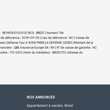
et : 85199743700013 | RCS : BREST | Numero TVA
 de délivrance : 2019-09-05 | Lieu de délivrance : NC | Caisse de
e Coeur Défense Tour A 92931 PARIS LA DEFENSE CEDEX | Montant de la
nancière : QBE Insurance Europe SA / NV | N° de caisse de garantie : NC
ncière : 170 000 | Nom du médiateur : MEDICYS | Adresse du
NOS ANNONCES
Appartement à vendre, Brest