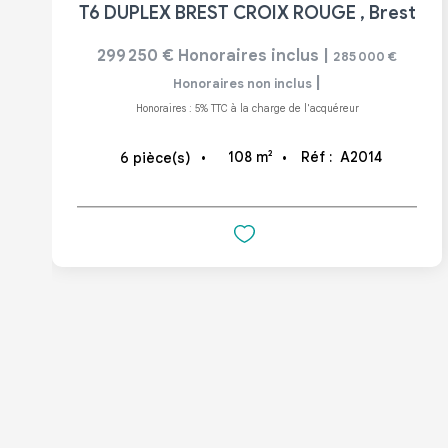
T6 DUPLEX BREST CROIX ROUGE
,
Brest
299 250 €
Honoraires inclus
|
285 000 €
|
Honoraires non inclus
Honoraires : 5% TTC à la charge de l'acquéreur
108
m²
Réf :
A2014
6
pièce(s)