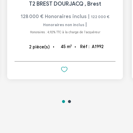
T2 BREST DOURJACQ
,
Brest
128 000 €
Honoraires inclus
|
122 000 €
|
Honoraires non inclus
Honoraires : 4,92% TTC à la charge de l'acquéreur
45
m²
Réf :
A1992
2
pièce(s)