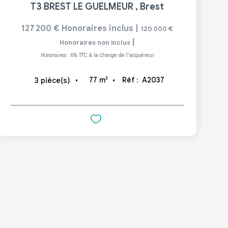
T3 BREST LE GUELMEUR
,
Brest
127 200 €
Honoraires inclus
|
120 000 €
|
Honoraires non inclus
Honoraires : 6% TTC à la charge de l'acquéreur
77
m²
Réf :
A2037
3
pièce(s)