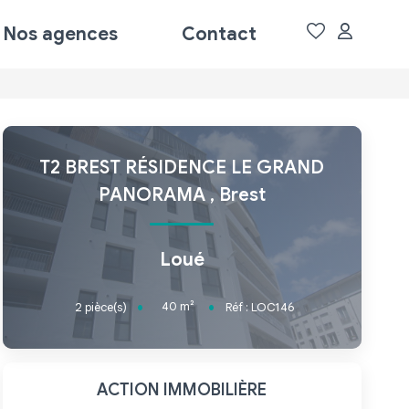
Nos agences
Contact
T2 BREST RÉSIDENCE LE GRAND
PANORAMA
,
Brest
Loué
40
m²
2
pièce(s)
Réf :
LOC146
ACTION IMMOBILIÈRE