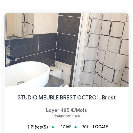
STUDIO MEUBLE BREST OCTROI
,
Brest
Loyer 485 €/mois
charges comprises
17
M²
Réf :
LOC419
1
Pièce(s)