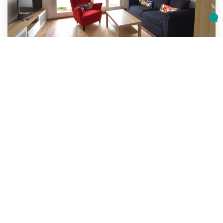
T4 MEUBLE BREST BELLEVUE
,
Brest
Loyer 400 €/mois
charges comprises
76
M²
Réf :
LOC480
4
Pièce(s)