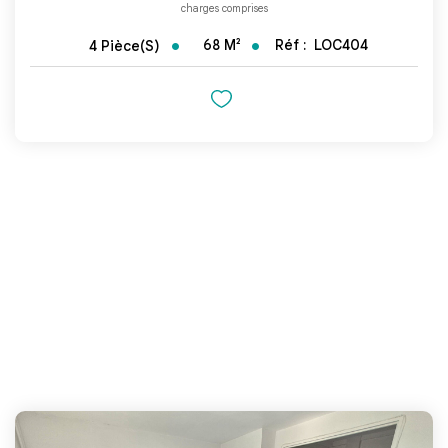
charges comprises
68
M²
Réf :
LOC404
4
Pièce(s)