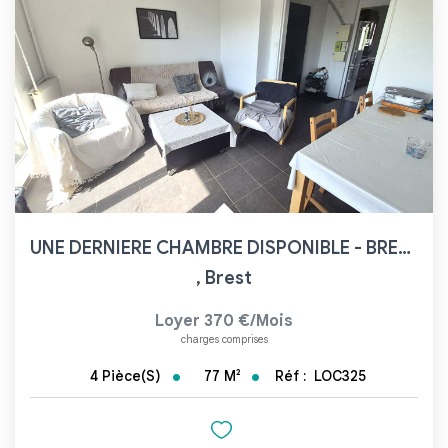
UNE DERNIERE CHAMBRE DISPONIBLE - BREST FACS POUR COLOCATION
,
Brest
Loyer 370 €/mois
charges comprises
77
M²
Réf :
LOC325
4
Pièce(s)