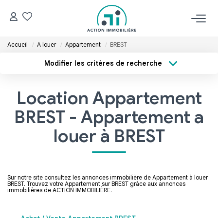
Accueil
A louer
Appartement
BREST
ACCUEIL
Modifier les critères de recherche
Type de transaction
Localisation
NOS BIENS
Acheter
Localisation
Location Appartement
Type de bien
Acheter
Sélectionnez...
Surface min
BREST - Appartement a
Louer
Budget max
louer à BREST
ESTIMER
Plus de critères
Créer une alerte
Sur notre site consultez les annonces immobilière de Appartement à louer
GÉRER
BREST. Trouvez votre Appartement sur BREST grâce aux annonces
immobilières de ACTION IMMOBILIÈRE.
NOS AGENCES