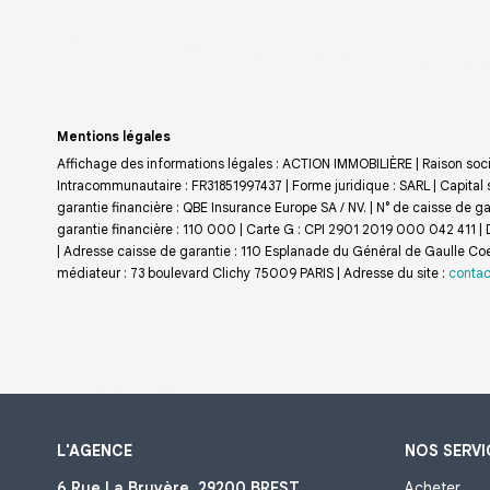
Mentions légales
Affichage des informations légales : ACTION IMMOBILIÈRE | Raison soci
Intracommunautaire : FR31851997437 | Forme juridique : SARL | Capital 
garantie financière : QBE Insurance Europe SA / NV. | N° de caisse de
garantie financière : 110 000 | Carte G : CPI 2901 2019 000 042 411 | D
| Adresse caisse de garantie : 110 Esplanade du Général de Gaulle Co
médiateur : 73 boulevard Clichy 75009 PARIS | Adresse du site :
contac
L'AGENCE
NOS SERVI
6 Rue La Bruyère, 29200 BREST
Acheter