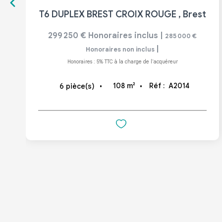
T6 DUPLEX BREST CROIX ROUGE
,
Brest
299 250 €
Honoraires inclus
|
285 000 €
|
Honoraires non inclus
Honoraires : 5% TTC à la charge de l'acquéreur
108
m²
Réf :
A2014
6
pièce(s)