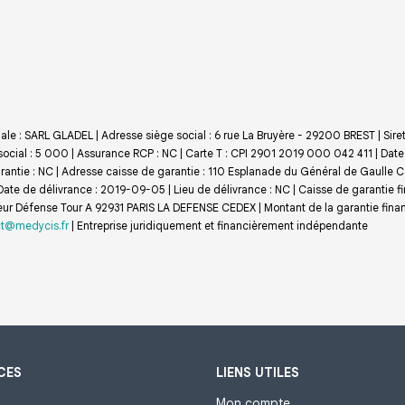
ale : SARL GLADEL | Adresse siège social : 6 rue La Bruyère - 29200 BREST | Sir
social : 5 000 | Assurance RCP : NC |
Carte T : CPI 2901 2019 000 042 411 | Date
 garantie : NC | Adresse caisse de garantie : 110 Esplanade du Général de Gaull
ate de délivrance : 2019-09-05 | Lieu de délivrance : NC | Caisse de garantie fi
eur Défense Tour A 92931 PARIS LA DEFENSE CEDEX | Montant de la garantie fina
t@medycis.fr
|
Entreprise juridiquement et financièrement indépendante
CES
LIENS UTILES
Mon compte