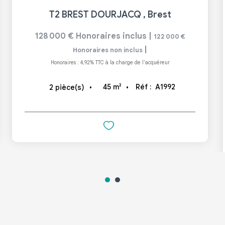
T2 BREST DOURJACQ
,
Brest
128 000 €
Honoraires inclus
|
122 000 €
|
Honoraires non inclus
Honoraires : 4,92% TTC à la charge de l'acquéreur
45
m²
Réf :
A1992
2
pièce(s)