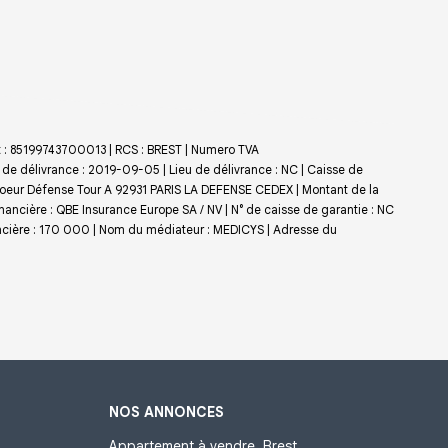
et : 85199743700013 | RCS : BREST | Numero TVA
 de délivrance : 2019-09-05 | Lieu de délivrance : NC | Caisse de
e Coeur Défense Tour A 92931 PARIS LA DEFENSE CEDEX | Montant de la
nancière : QBE Insurance Europe SA / NV | N° de caisse de garantie : NC
ncière : 170 000 | Nom du médiateur : MEDICYS | Adresse du
NOS ANNONCES
Appartement à vendre, Brest