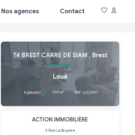
Nos agences
Contact
T4 BREST CARRE DE SIAM
,
Brest
Loué
103
m²
4
pièce(s)
Réf :
LOC997
ACTION IMMOBILIÈRE
6 Rue La Bruyère