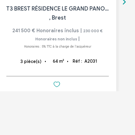
T3 BREST RÉSIDENCE LE GRAND PANORAMA AVEC PARKING
,
Brest
241 500 €
Honoraires inclus
|
230 000 €
|
Honoraires non inclus
Honoraires : 5% TTC à la charge de l'acquéreur
64
m²
Réf :
A2031
3
pièce(s)