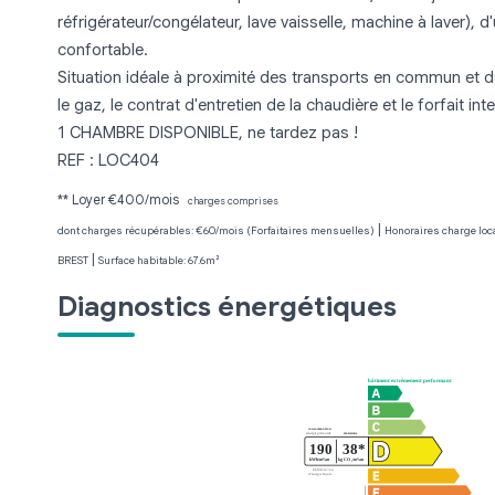
réfrigérateur/congélateur, lave vaisselle, machine à laver), 
confortable.
Situation idéale à proximité des transports en commun et d
le gaz, le contrat d'entretien de la chaudière et le forfait inte
1 CHAMBRE DISPONIBLE, ne tardez pas !
REF : LOC404
**
Loyer €400/mois
charges comprises
|
dont charges récupérables: €60/mois (Forfaitaires mensuelles)
Honoraires charge loca
|
BREST
Surface habitable: 67.6m²
Diagnostics énergétiques