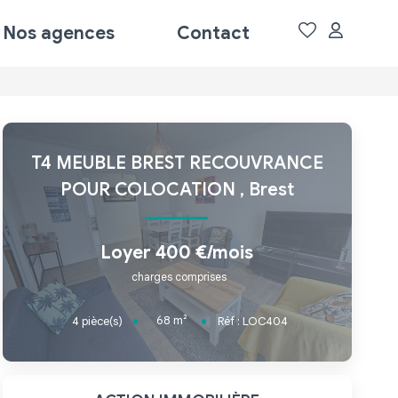
Nos agences
Contact
T4 MEUBLE BREST RECOUVRANCE
POUR COLOCATION
,
Brest
Loyer 400 €/mois
charges comprises
68
m²
4
pièce(s)
Réf :
LOC404