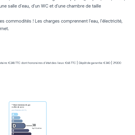
d'une salle d'eau, d'un WC et d'une chambre de taille
es commodités ! Les charges comprennent l'eau, l'électricité,
rnet.
|
|
taire: €248 TTC
dont honoraires d'état des lieux: €68 TTC
Dépôt de garantie: €340
29200