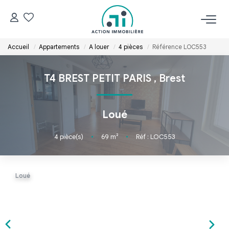
Accueil
Appartements
A louer
4 pièces
Référence LOC553
ACCUEIL
T4 BREST PETIT PARIS
,
Brest
NOS BIENS
Acheter
Loué
Louer
4
pièce(s)
•
69
m²
•
Réf : LOC553
ESTIMER
Loué
GÉRER
NOS AGENCES