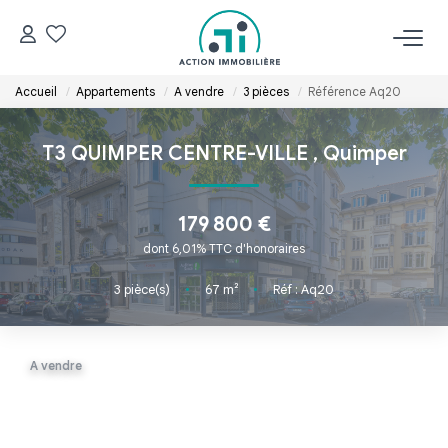
Accueil
Appartements
A vendre
3 pièces
Référence Aq20
ACCUEIL
T3 QUIMPER CENTRE-VILLE
,
Quimper
NOS BIENS
Acheter
179 800 €
Louer
dont 6,01% TTC d'honoraires
3
pièce(s)
•
67
m²
•
Réf : Aq20
ESTIMER
A vendre
GÉRER
NOS AGENCES