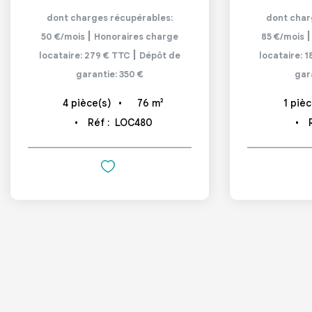
dont charges récupérables:
dont char
|
50 €/mois
Honoraires charge
85 €/mois
|
locataire: 279 € TTC
Dépôt de
locataire: 
garantie: 350 €
gar
76
m²
4
pièce(s)
1
pièc
Réf :
LOC480