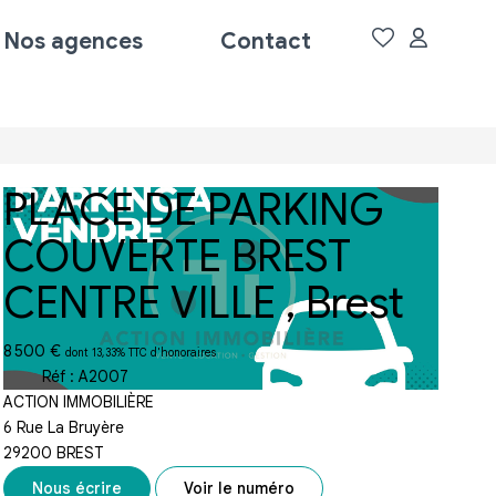
Nos agences
Contact
PLACE DE PARKING
COUVERTE BREST
CENTRE VILLE
,
Brest
8 500 €
dont 13,33% TTC d'honoraires
Réf :
A2007
ACTION IMMOBILIÈRE
6 Rue La Bruyère
29200
BREST
Nous écrire
Voir le numéro