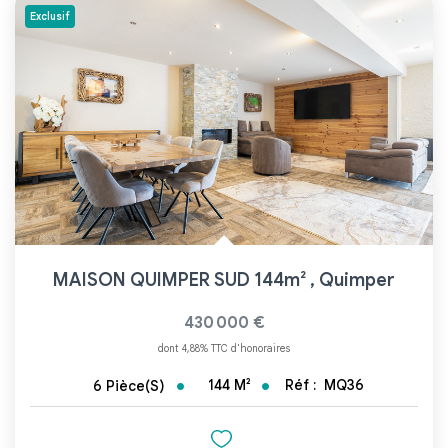
Exclusif
MAISON QUIMPER SUD 144m²
,
Quimper
430 000 €
dont 4,88% TTC d'honoraires
144
M²
Réf :
MQ36
6
Pièce(s)