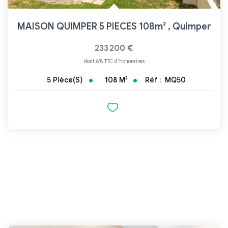
MAISON QUIMPER 5 PIECES 108m²
,
Quimper
233 200 €
dont 6% TTC d'honoraires
108
M²
Réf :
MQ50
5
Pièce(s)