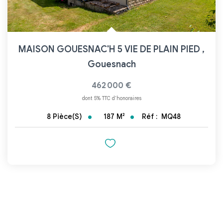
MAISON GOUESNAC'H 5 VIE DE PLAIN PIED
,
Gouesnach
462 000 €
dont 5% TTC d'honoraires
187
M²
Réf :
MQ48
8
Pièce(s)