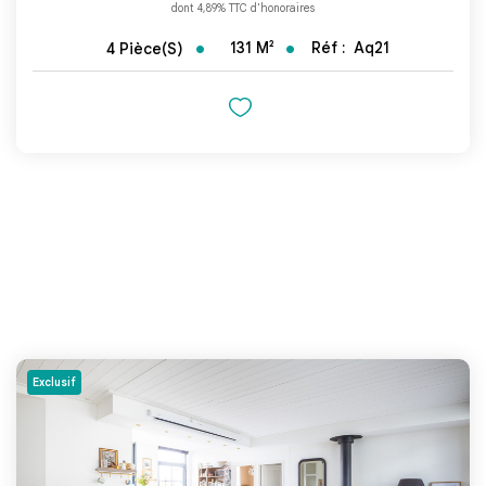
dont 4,89% TTC d'honoraires
131
M²
Réf :
Aq21
4
Pièce(s)
Exclusif