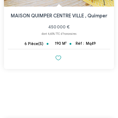
MAISON QUIMPER CENTRE VILLE
,
Quimper
450 000 €
dont 4,65% TTC d'honoraires
190
M²
Réf :
Mq49
6
Pièce(s)