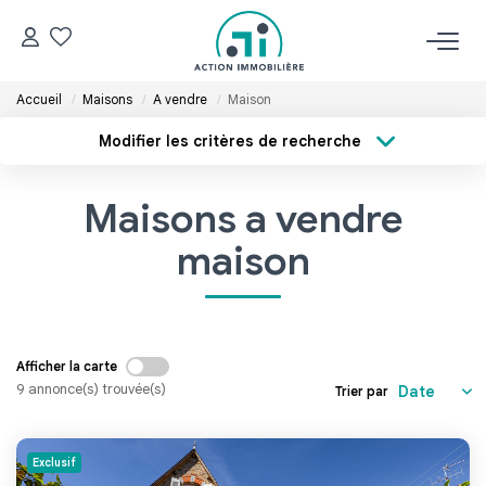
Accueil
Maisons
A vendre
Maison
ACCUEIL
Modifier les critères de recherche
Type de transaction
Localisation
NOS BIENS
Acheter
Localisation
Maisons a vendre
Type de bien
Acheter
Sélectionnez...
Surface min
maison
Louer
Budget max
ESTIMER
Plus de critères
Afficher la carte
9 annonce(s) trouvée(s)
Trier par
Créer une alerte
GÉRER
Exclusif
NOS AGENCES