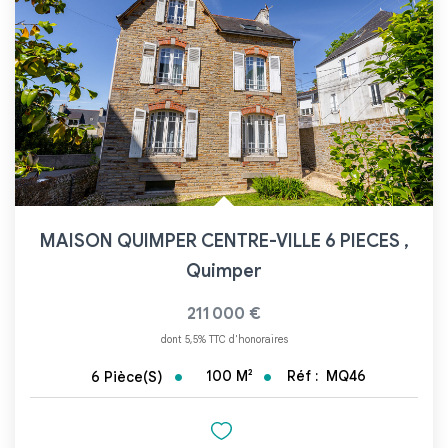
Brest
Quimper
CONTACT
MAISON QUIMPER CENTRE-VILLE 6 PIECES
,
Quimper
211 000 €
dont 5,5% TTC d'honoraires
100
M²
Réf :
MQ46
6
Pièce(s)