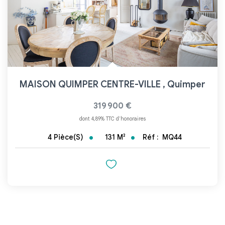
MAISON QUIMPER CENTRE-VILLE
,
Quimper
319 900 €
dont 4,89% TTC d'honoraires
131
M²
Réf :
MQ44
4
Pièce(s)