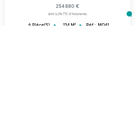
254 880 €
dont 6,2% TTC d'honoraires
134
M²
Réf :
MQ41
6
Pièce(s)
1