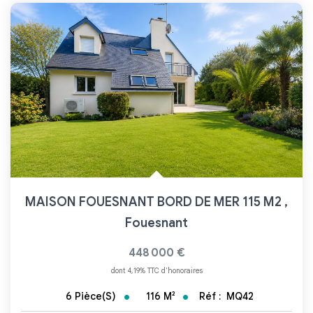
MAISON FOUESNANT BORD DE MER 115 M2
,
Fouesnant
448 000 €
dont 4,19% TTC d'honoraires
116
M²
Réf :
MQ42
6
Pièce(s)