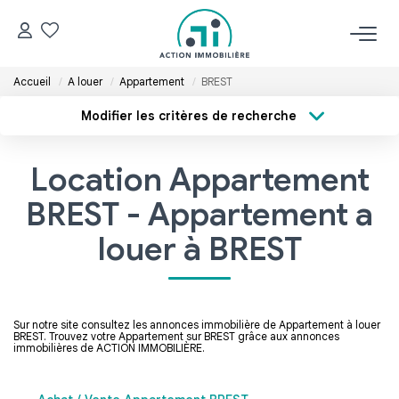
Accueil
A louer
Appartement
BREST
ACCUEIL
Modifier les critères de recherche
Type de transaction
Localisation
NOS BIENS
Acheter
Localisation
Location Appartement
Type de bien
Acheter
Sélectionnez...
Surface min
BREST - Appartement a
Louer
Budget max
louer à BREST
ESTIMER
Plus de critères
Créer une alerte
Sur notre site consultez les annonces immobilière de Appartement à louer
GÉRER
BREST. Trouvez votre Appartement sur BREST grâce aux annonces
immobilières de ACTION IMMOBILIÈRE.
NOS AGENCES