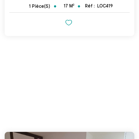
17
M²
Réf :
LOC419
1
Pièce(s)