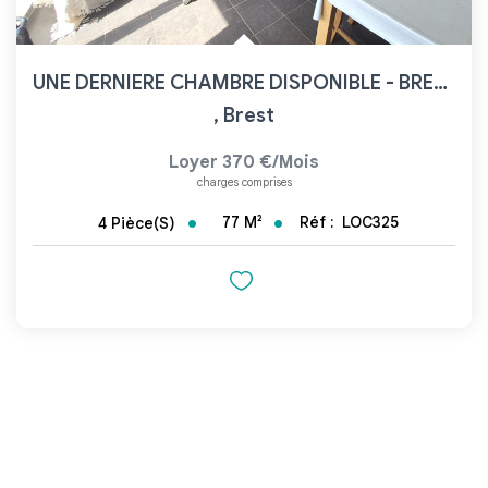
UNE DERNIERE CHAMBRE DISPONIBLE - BREST FACS POUR COLOCATION
,
Brest
Loyer 370 €/mois
charges comprises
77
M²
Réf :
LOC325
4
Pièce(s)